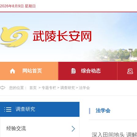
2026年8月9日 星期日
网站首页
综合动态
|
|
您的位置：
首页
>
专题专栏
>
调查研究
>
法学会
调查研究
法学会
经验交流
深入田间地头 调