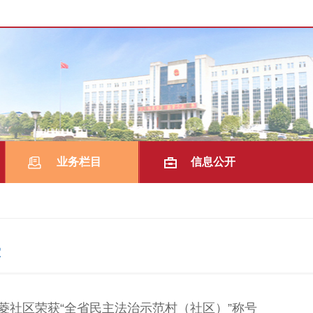
业务栏目
信息公开
|
|
室
菱社区荣获“全省民主法治示范村（社区）”称号