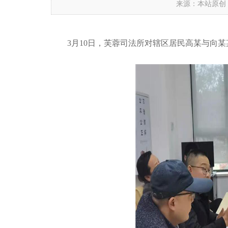
来源：本站原创
3月10
日
，芙蓉司法所
对
辖区居
民
高某
与
向某