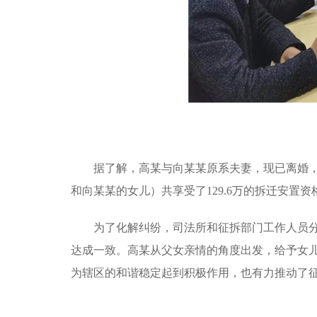
据了解，高某与向某某原系夫妻，现已离婚
和向某某的女儿）共
享受了
129.6万的拆迁安
为了化解纠纷，
司法所和征拆部门
工作人员
达成一致
。高某从父女亲情的角度出发，给予女
为辖区的和谐稳定起到积极作用，也
有力推动
了