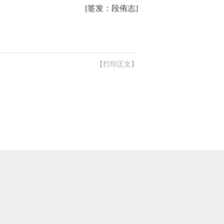
[签发：段侑志]
【打印正文】