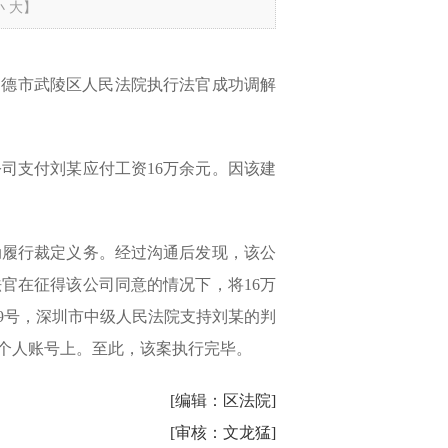
小
大
】
常德市武陵区人民法院执行法官成功调解
公司支付刘某应付工资
16万余元。因该建
动履行裁定义务。经过沟通后发现，该公
法官在征得该公司同意的情况下，将
16万
19号，深圳市中级人民法院支持刘某的判
的个人账号上。至此，该案执行完毕。
[编辑：区法院
]
[审核：文龙猛]