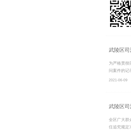
武陵区司
为严格贯彻
问案件的记录
2021-06-09
武陵区司
全区广大群
任追究规定